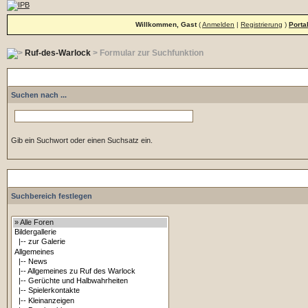
Willkommen, Gast
(
Anmelden
|
Registrierung
)
Porta
Ruf-des-Warlock
> Formular zur Suchfunktion
Suche 
Suchen nach ...
Gib ein Suchwort oder einen Suchsatz ein.
S
Suchbereich festlegen