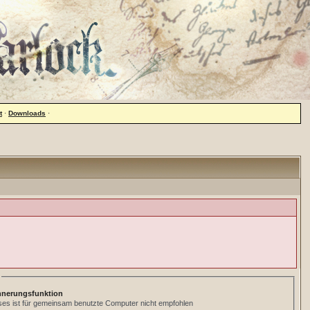
t
·
Downloads
·
nnerungsfunktion
ses ist für gemeinsam benutzte Computer nicht empfohlen