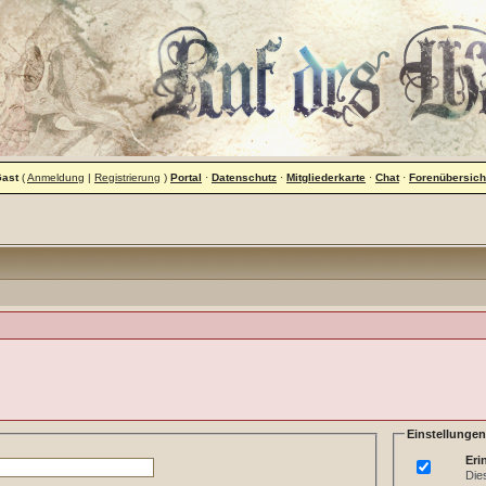
Gast
(
Anmeldung
|
Registrierung
)
Portal
·
Datenschutz
·
Mitgliederkarte
·
Chat
·
Forenübersich
Einstellungen
Eri
Die