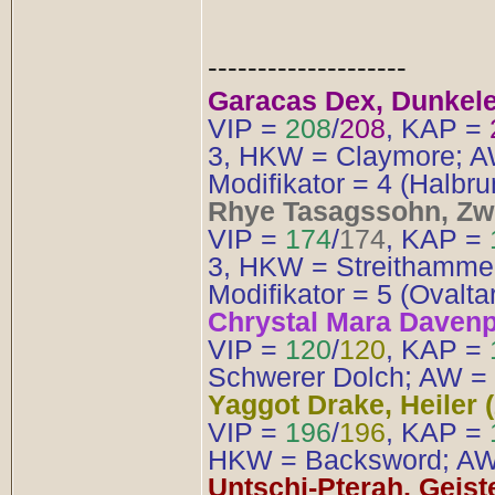
--------------------
Garacas Dex, Dunkelel
VIP =
208
/
208
, KAP =
3, HKW = Claymore; AW
Modifikator = 4 (Halbr
Rhye Tasagssohn, Zwe
VIP =
174
/
174
, KAP =
3, HKW = Streithammer
Modifikator = 5 (Ovalta
Chrystal Mara Davenpor
VIP =
120
/
120
, KAP =
Schwerer Dolch; AW = 1
Yaggot Drake, Heiler (
VIP =
196
/
196
, KAP =
HKW = Backsword; AW =
Untschi-Pterah, Geiste