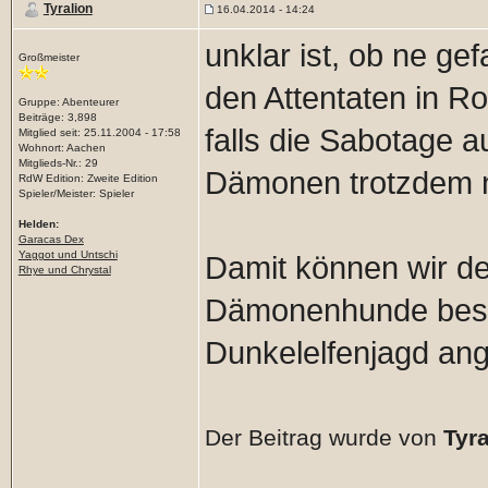
Tyralion
16.04.2014 - 14:24
unklar ist, ob ne g
Großmeister
den Attentaten in Ro
Gruppe: Abenteurer
Beiträge: 3,898
falls die Sabotage a
Mitglied seit: 25.11.2004 - 17:58
Wohnort: Aachen
Mitglieds-Nr.: 29
Dämonen trotzdem ni
RdW Edition: Zweite Edition
Spieler/Meister: Spieler
Helden:
Garacas Dex
Yaggot und Untschi
Damit können wir d
Rhye und Chrystal
Dämonenhunde besch
Dunkelelfenjagd ang
Der Beitrag wurde von
Tyra