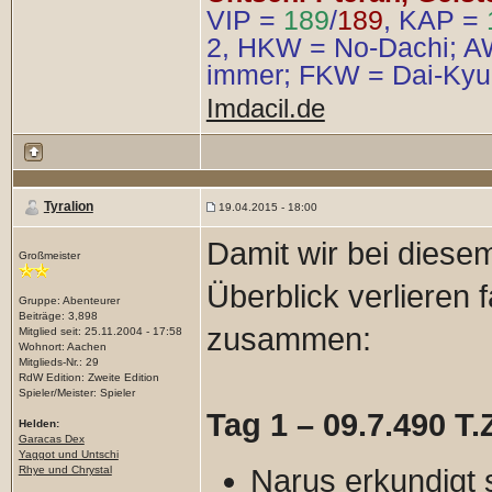
VIP =
189
/
189
, KAP =
2, HKW = No-Dachi; AW
immer; FKW = Dai-Kyu
Imdacil.de
Tyralion
19.04.2015 - 18:00
Damit wir bei diese
Großmeister
Überblick verlieren 
Gruppe: Abenteurer
Beiträge: 3,898
zusammen:
Mitglied seit: 25.11.2004 - 17:58
Wohnort: Aachen
Mitglieds-Nr.: 29
RdW Edition: Zweite Edition
Spieler/Meister: Spieler
Tag 1 – 09.7.490 T.
Helden:
Garacas Dex
Yaggot und Untschi
Rhye und Chrystal
Narus erkundigt s