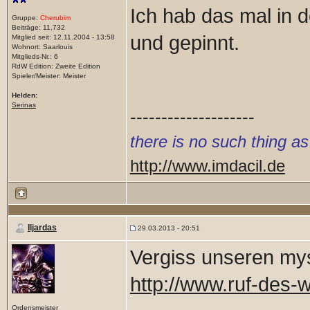
Ich hab das mal in
Gruppe:
Cherubim
Beiträge: 11,732
und gepinnt.
Mitglied seit: 12.11.2004 - 13:58
Wohnort: Saarlouis
Mitglieds-Nr.: 6
RdW Edition: Zweite Edition
Spieler/Meister: Meister
Helden:
Serinas
--------------------
there is no such thing a
http://www.imdacil.de
Iljardas
29.03.2013 - 20:51
Vergiss unseren mys
http://www.ruf-des-
Ordensmeister