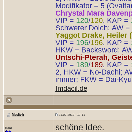
Modifikator = 5 (Ovalta
Chrystal Mara Davenpor
VIP =
120
/
120
, KAP =
Schwerer Dolch; AW = 1
Yaggot Drake, Heiler (
VIP =
196
/
196
, KAP =
HKW = Backsword; AW =
Untschi-Pterah, Geiste
VIP =
189
/
189
, KAP =
2, HKW = No-Dachi; AW
immer; FKW = Dai-Kyu
Imdacil.de
Medivh
21.02.2013 - 17:11
schöne Idee.
Maat