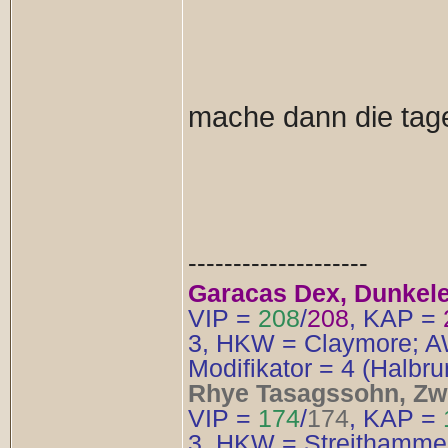
mache dann die tage
--------------------
Garacas Dex, Dunkelel
VIP =
208
/
208
, KAP =
3, HKW = Claymore; AW
Modifikator = 4 (Halbr
Rhye Tasagssohn, Zwe
VIP =
174
/
174
, KAP =
3, HKW = Streithammer