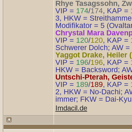
Rhye Tasagssohn, Zwe
VIP =
174
/
174
, KAP =
3, HKW = Streithammer
Modifikator = 5 (Ovalta
Chrystal Mara Davenpor
VIP =
120
/
120
, KAP =
Schwerer Dolch; AW = 1
Yaggot Drake, Heiler (
VIP =
196
/
196
, KAP =
HKW = Backsword; AW =
Untschi-Pterah, Geiste
VIP =
189
/
189
, KAP =
2, HKW = No-Dachi; AW
immer; FKW = Dai-Kyu
Imdacil.de