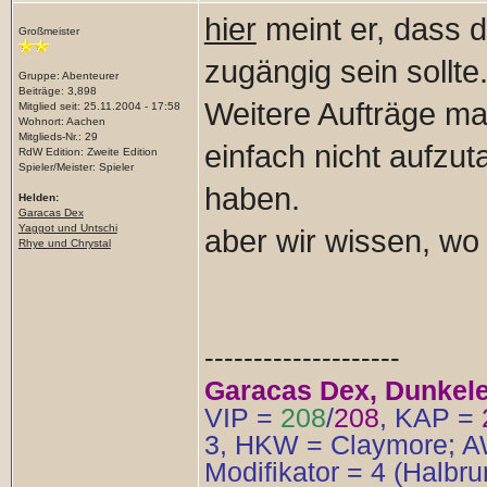
hier
meint er, dass d
Großmeister
zugängig sein sollte
Gruppe: Abenteurer
Beiträge: 3,898
Weitere Aufträge mal
Mitglied seit: 25.11.2004 - 17:58
Wohnort: Aachen
Mitglieds-Nr.: 29
einfach nicht aufz
RdW Edition: Zweite Edition
Spieler/Meister: Spieler
haben.
Helden:
Garacas Dex
Yaggot und Untschi
aber wir wissen, wo 
Rhye und Chrystal
--------------------
Garacas Dex, Dunkelel
VIP =
208
/
208
, KAP =
3, HKW = Claymore; AW
Modifikator = 4 (Halbr