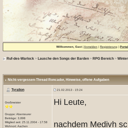
Willkommen, Gast
(
Anmelden
|
Registrierung
)
Porta
Ruf-des-Warlock
>
Lausche den Songs der Barden
>
RPG Bereich
>
Winte
Nicht-vergessen-Thread Roncador
, Hinweise, offene Aufgaben
Tyralion
21.02.2013 - 15:24
Hi Leute,
Großmeister
Gruppe: Abenteurer
Beiträge: 3,898
nachdem Medivh sch
Mitglied seit: 25.11.2004 - 17:58
Wohnort: Aachen