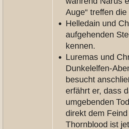
während Narus ex
Auge“ treffen die
Helledain und C
aufgehenden Stern
kennen.
Luremas und Chr
Dunkelelfen-Aben
besucht anschlie
erfährt er, dass 
umgebenden Tode
direkt dem Feind
Thornblood ist jet