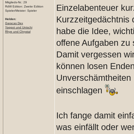
Mitglieds-Nr.: 29
Einzelabenteuer ku
RdW Edition: Zweite Edition
Spieler/Meister: Spieler
Kurzzeitgedächtnis d
Helden:
Garacas Dex
Yaggot und Untschi
habe die Idee, wich
Rhye und Chrystal
offene Aufgaben zu
Damit vergessen wir
können losen Enden
Unverschämtheiten 
einschlagen
Ich fange damit ein
was einfällt oder w