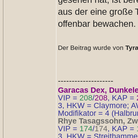
aus der eine große T
offenbar bewachen.
Der Beitrag wurde von
Tyra
--------------------
Garacas Dex, Dunkelel
VIP =
208
/
208
, KAP =
3, HKW = Claymore; AW
Modifikator = 4 (Halbr
Rhye Tasagssohn, Zwe
VIP =
174
/
174
, KAP =
3, HKW = Streithammer