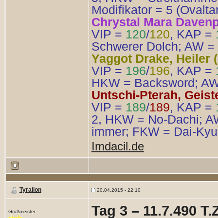
Modifikator = 5 (Ovalta
Chrystal Mara Davenpor
VIP =
120
/
120
, KAP =
Schwerer Dolch; AW = 1
Yaggot Drake, Heiler (
VIP =
196
/
196
, KAP =
HKW = Backsword; AW =
Untschi-Pterah, Geiste
VIP =
189
/
189
, KAP =
2, HKW = No-Dachi; AW
immer; FKW = Dai-Kyu
Imdacil.de
Tyralion
20.04.2015 - 22:10
Tag 3 – 11.7.490 T.Z
Großmeister