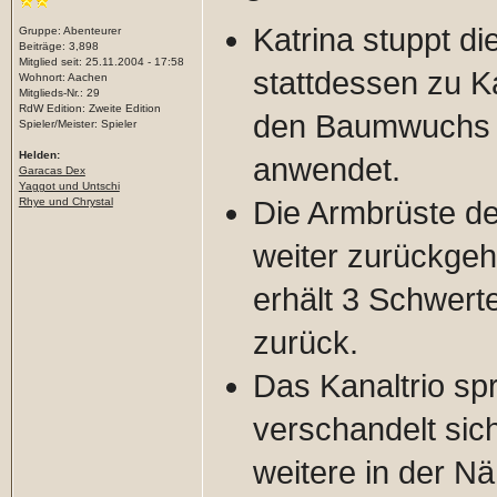
Katrina stuppt di
Gruppe: Abenteurer
Beiträge: 3,898
Mitglied seit: 25.11.2004 - 17:58
stattdessen zu K
Wohnort: Aachen
Mitglieds-Nr.: 29
RdW Edition: Zweite Edition
den Baumwuchs au
Spieler/Meister: Spieler
Helden:
anwendet.
Garacas Dex
Yaggot und Untschi
Rhye und Chrystal
Die Armbrüste d
weiter zurückgeh
erhält 3 Schwert
zurück.
Das Kanaltrio sp
verschandelt sic
weitere in der N