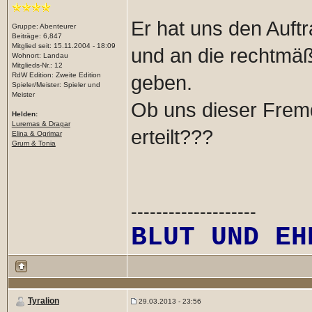
Er hat uns den Auft
Gruppe: Abenteurer
Beiträge: 6,847
Mitglied seit: 15.11.2004 - 18:09
und an die rechtmäß
Wohnort: Landau
Mitglieds-Nr.: 12
RdW Edition: Zweite Edition
geben.
Spieler/Meister: Spieler und
Meister
Ob uns dieser Fremd
Helden:
Luremas & Dragar
erteilt???
Elina & Ogrimar
Grum & Tonia
--------------------
BLUT UND EH
Tyralion
29.03.2013 - 23:56