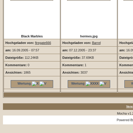
Black Marbles
hermes.jpg
Hochgeladen von:
firegate666
Hochgeladen von:
Barrel
Hochgel
am:
16.09.2005 - 07:57
am:
07.12.2005 - 23:37
am:
16.09
Dateigröße:
112.24KB
Dateigröße:
37.69KB
Dateigrö
Kommentare:
0
Kommentare:
1
Komment
Ansichten:
1865
Ansichten:
3037
Ansicht
Wertung
Wertung
Vere
Mocha v1.
Powered 