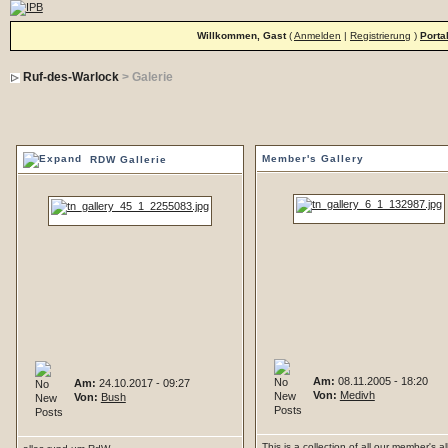
Willkommen, Gast
(
Anmelden
|
Registrierung
)
Porta
Ruf-des-Warlock
> Galerie
Member's Gallery
RDW Gallerie
Am:
08.11.2005 - 18:20
Am:
24.10.2017 - 09:27
Von:
Medivh
Von:
Bush
This is a collection of all our member's 