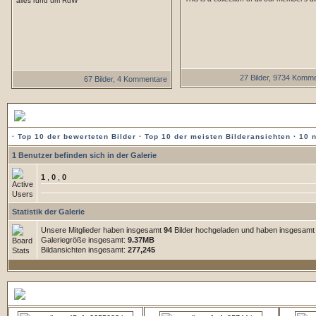
alles rund um RdW
27 Bilder, 9734 Komm
67 Bilder, 4 Kommentare
Statistik der Galerie
·
Top 10 der bewerteten Bilder
·
Top 10 der meisten Bilderansichten
·
10 
1 Benutzer befinden sich in der Galerie
1
,
0
,
0
Statistik der Galerie
Unsere Mitglieder haben insgesamt
94
Bilder hochgeladen und haben insgesam
Galeriegröße insgesamt:
9.37MB
Bildansichten insgesamt:
277,245
5 zuletzt hochgeladene Bilder