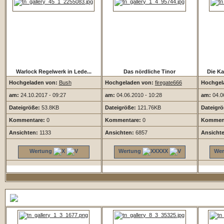
Warlock Regelwerk in Lede...
Das nördliche Tinor
Die Ka
Hochgeladen von:
Bush
Hochgeladen von:
firegate666
Hochgel
am:
24.10.2017 - 09:27
am:
04.06.2010 - 10:28
am:
04.06
Dateigröße:
53.8KB
Dateigröße:
121.76KB
Dateigrö
Kommentare:
0
Kommentare:
0
Komment
Ansichten:
1133
Ansichten:
6857
Ansicht
Wertung
Wertung
Wer
5 Zufallsbilder