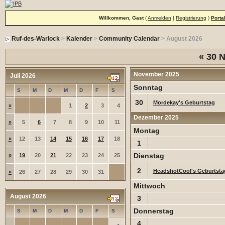
Willkommen, Gast
(
Anmelden
|
Registrierung
)
Porta
Ruf-des-Warlock
>
Kalender
>
Community Calendar
> August 2026
«
30 N
November 2025
Juli 2026
Sonntag
S
M
D
M
D
F
S
30
Mordekay's Geburtstag
»
1
2
3
4
Dezember 2025
»
5
6
7
8
9
10
11
Montag
»
12
13
14
15
16
17
18
1
Dienstag
»
19
20
21
22
23
24
25
2
HeadshotCool's Geburtsta
»
26
27
28
29
30
31
Mittwoch
August 2026
3
Donnerstag
S
M
D
M
D
F
S
4