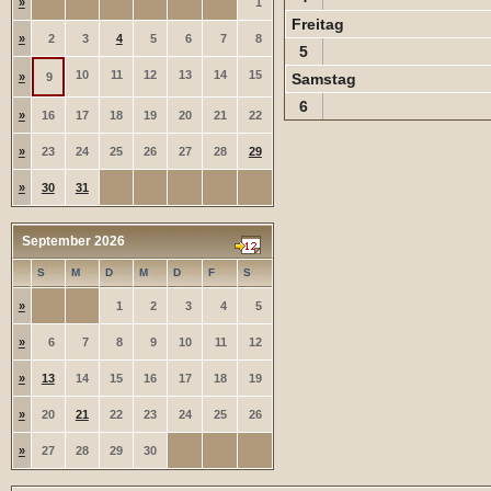
»
1
Freitag
»
2
3
4
5
6
7
8
5
10
11
12
13
14
15
»
9
Samstag
6
»
16
17
18
19
20
21
22
»
23
24
25
26
27
28
29
»
30
31
September 2026
S
M
D
M
D
F
S
»
1
2
3
4
5
»
6
7
8
9
10
11
12
»
13
14
15
16
17
18
19
»
20
21
22
23
24
25
26
»
27
28
29
30