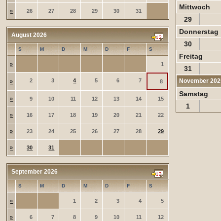
Mittwoch
»
26
27
28
29
30
31
29
Donnerstag
August 2026
30
S
M
D
M
D
F
S
Freitag
»
1
31
2
3
4
5
6
7
November 202
»
8
Samstag
»
9
10
11
12
13
14
15
1
»
16
17
18
19
20
21
22
»
23
24
25
26
27
28
29
»
30
31
September 2026
S
M
D
M
D
F
S
»
1
2
3
4
5
»
6
7
8
9
10
11
12