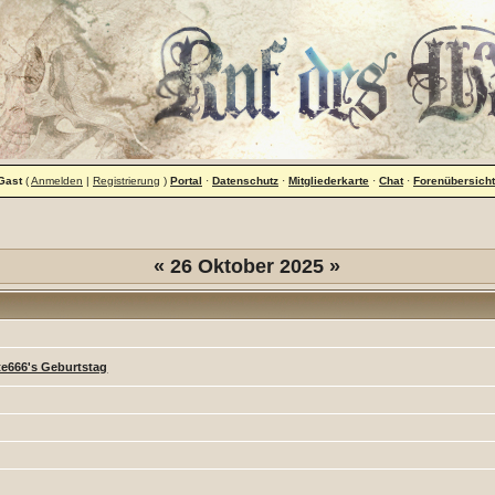
Gast
(
Anmelden
|
Registrierung
)
Portal
·
Datenschutz
·
Mitgliederkarte
·
Chat
·
Forenübersicht
«
26 Oktober 2025
»
te666's Geburtstag