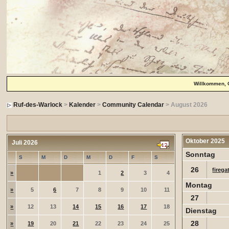
Willkommen, 
Ruf-des-Warlock
>
Kalender
>
Community Calendar
> August 2026
Oktober 2025
Juli 2026
Sonntag
S
M
D
M
D
F
S
26
firega
»
1
2
3
4
Montag
»
5
6
7
8
9
10
11
27
»
12
13
14
15
16
17
18
Dienstag
28
»
19
20
21
22
23
24
25