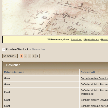
Willkommen, Gast
(
Anmelden
|
Registrierung
)
Porta
Ruf-des-Warlock
> Besucher
64 Seiten
1
2
3
>
»
Besucher
Mitgliedsname
Aufenthalt
Gast
Betrachtet den Download
Gast
Befindet sich im Forum
Befindet sich im Forum
Gast
warlock.de
Gast
Befindet sich im Down
Gast
Befindet sich auf der St