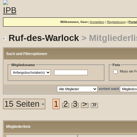
Willkommen, Gast
(
Anmelden
|
Registrierung
)
Porta
Ruf-des-Warlock
> Mitgliederli
Such und Filteroptionen
Mitgliedsname
Foto
Muss ein F
sortiert nach
15 Seiten
1
2
3
>
»
Mitgliederliste