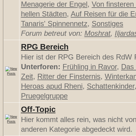
Menagerie der Engel
,
Von finsteren
hellen Städten
,
Auf Reisen für die E
Tanaris' Spinnennetz
,
Sonstiges
Forum betreut von:
Moshrat
,
Iljarda
RPG Bereich
Hier ist der RPG Bereich des RdW F
Unterforen:
Frühling in Ravor
,
Das 
Zeit
,
Ritter der Finsternis
,
Winterka
Heroas apud Rheni
,
Schattenkinder
Pruegelgruppe
Off-Topic
Hier kommt alles rein, was nicht von
anderen Kategorie abgedeckt wird.