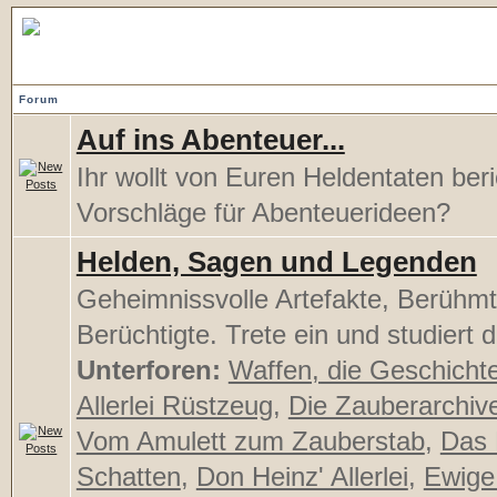
Lausche den Songs der Bar
Forum
Auf ins Abenteuer...
Ihr wollt von Euren Heldentaten ber
Vorschläge für Abenteuerideen?
Helden, Sagen und Legenden
Geheimnissvolle Artefakte, Berühmt
Berüchtigte. Trete ein und studiert d
Unterforen:
Waffen, die Geschicht
Allerlei Rüstzeug
,
Die Zauberarchiv
Vom Amulett zum Zauberstab
,
Das 
Schatten
,
Don Heinz' Allerlei
,
Ewige