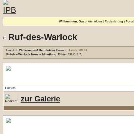
Willkommen, Gast
(
Anmelden
|
Registrierung
)
Porta
Ruf-des-Warlock
Herzlich Willkommen! Dein letzter Besuch:
Heute, 00:44
Ruf-des-Warlock Neuste Mitteilung:
Winter F.R.O.S.T.
Bildergallerie
Forum
zur Galerie
Allgemeines