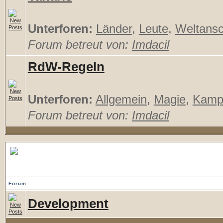
Unterforen:
Länder
,
Leute
,
Weltans
Forum betreut von:
Imdacil
RdW-Regeln
Unterforen:
Allgemein
,
Magie
,
Kamp
Forum betreut von:
Imdacil
Drachendaemmerung
Forum
Development