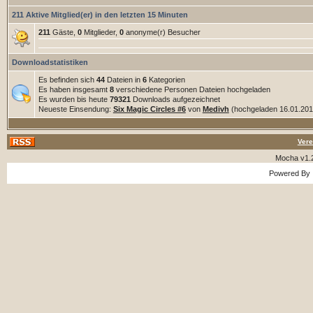
211 Aktive Mitglied(er) in den letzten 15 Minuten
211
Gäste,
0
Mitglieder,
0
anonyme(r) Besucher
Downloadstatistiken
Es befinden sich
44
Dateien in
6
Kategorien
Es haben insgesamt
8
verschiedene Personen Dateien hochgeladen
Es wurden bis heute
79321
Downloads aufgezeichnet
Neueste Einsendung:
Six Magic Circles #6
von
Medivh
(hochgeladen 16.01.2018
Vere
Mocha v1.
Powered By