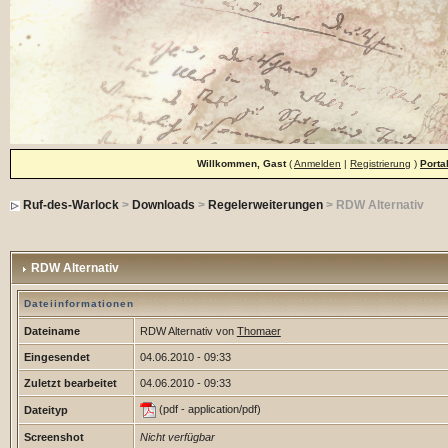
Willkommen, Gast
(
Anmelden
|
Registrierung
)
Porta
Ruf-des-Warlock
>
Downloads
>
Regelerweiterungen
> RDW Alternativ
RDW Alternativ
Dateiinformationen
Dateiname
RDW Alternativ von
Thomaer
Eingesendet
04.06.2010 - 09:33
Zuletzt bearbeitet
04.06.2010 - 09:33
(pdf - application/pdf)
Dateityp
Screenshot
Nicht verfügbar