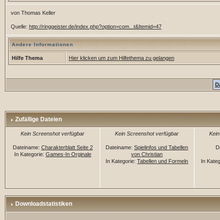
von Thomas Keller
Quelle:
http://ringgeister.de/index.php?option=com...t&Itemid=47
Andere Informationen
Hilfe Thema
Hier klicken um zum Hilfethema zu gelangen
D
Zufällige Dateien
Kein Screenshot verfügbar
Kein Screenshot verfügbar
Kein
Dateiname:
Charakterblatt Seite 2
Dateiname:
Spielinfos und Tabellen
D
In Kategorie:
Games-In Orginale
von Christian
In Kategorie:
Tabellen und Formeln
In Kate
Downloadstatistiken