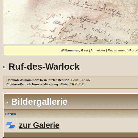
Willkommen, Gast
(
Anmelden
|
Registrierung
)
Porta
Ruf-des-Warlock
Herzlich Willkommen! Dein letzter Besuch:
Heute, 16:56
Ruf-des-Warlock Neuste Mitteilung:
Winter F.R.O.S.T.
Bildergallerie
Forum
zur Galerie