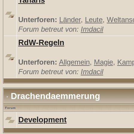
Tanaris
Unterforen:
Länder
,
Leute
,
Weltans
Forum betreut von:
Imdacil
RdW-Regeln
Unterforen:
Allgemein
,
Magie
,
Kamp
Forum betreut von:
Imdacil
Drachendaemmerung
Forum
Development