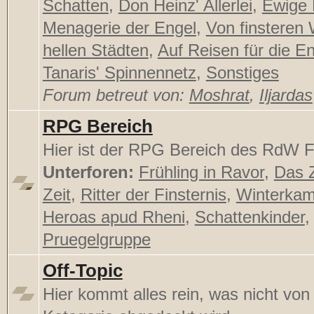
Schatten
,
Don Heinz' Allerlei
,
Ewige
Menagerie der Engel
,
Von finsteren
hellen Städten
,
Auf Reisen für die E
Tanaris' Spinnennetz
,
Sonstiges
Forum betreut von:
Moshrat
,
Iljardas
RPG Bereich
Hier ist der RPG Bereich des RdW F
Unterforen:
Frühling in Ravor
,
Das Z
Zeit
,
Ritter der Finsternis
,
Winterka
Heroas apud Rheni
,
Schattenkinder
,
Pruegelgruppe
Off-Topic
Hier kommt alles rein, was nicht von