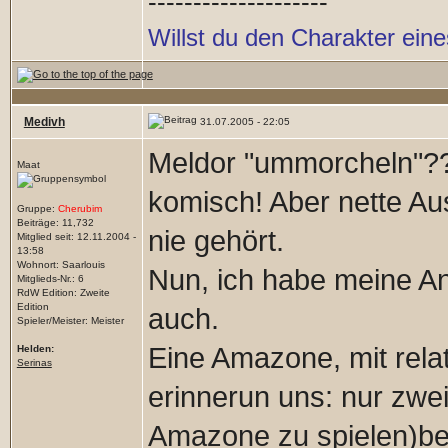
--------------------
Willst du den Charakter ein
Medivh
31.07.2005 - 22:05
Meldor "ummorcheln"??
Maat
komisch! Aber nette Au
Gruppe:
Cherubim
Beiträge: 11,732
nie gehört.
Mitglied seit: 12.11.2004 -
13:58
Wohnort: Saarlouis
Nun, ich habe meine An
Mitglieds-Nr.: 6
RdW Edition: Zweite
Edition
auch.
Spieler/Meister: Meister
Eine Amazone, mit rela
Helden:
Serinas
erinnerun uns: nur zwe
Amazone zu spielen)b