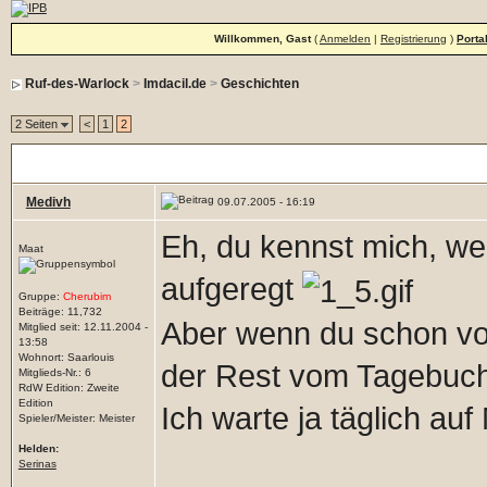
Willkommen, Gast
(
Anmelden
|
Registrierung
)
Porta
Ruf-des-Warlock
>
Imdacil.de
>
Geschichten
2 Seiten
<
1
2
Tagebuch der Jarvena
Medivh
09.07.2005 - 16:19
Eh, du kennst mich, wen
Maat
aufgeregt
Gruppe:
Cherubim
Beiträge: 11,732
Aber wenn du schon vo
Mitglied seit: 12.11.2004 -
13:58
Wohnort: Saarlouis
der Rest vom Tagebuc
Mitglieds-Nr.: 6
RdW Edition: Zweite
Edition
Ich warte ja täglich au
Spieler/Meister: Meister
Helden:
Serinas