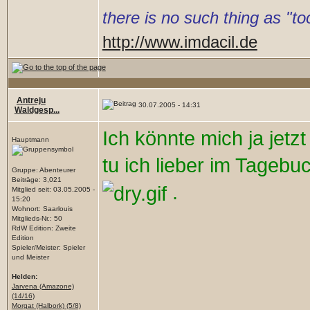
there is no such thing as "
http://www.imdacil.de
Antreju
30.07.2005 - 14:31
Waldgesp...
Ich könnte mich ja jetz
Hauptmann
tu ich lieber im Tagebu
Gruppe: Abenteurer
Beiträge: 3,021
.
Mitglied seit: 03.05.2005 -
15:20
Wohnort: Saarlouis
Mitglieds-Nr.: 50
RdW Edition: Zweite
Edition
Spieler/Meister: Spieler
und Meister
Helden:
Jarvena (Amazone)
(14/16)
Morgat (Halbork) (5/8)