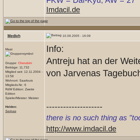
Imdacil.de
Medivh
10.09.2005 - 16:09
Info:
Maat
Antreju hat an der Weit
Gruppe:
Cherubim
Beiträge: 11,732
von Jarvenas Tagebuch i
Mitglied seit: 12.11.2004 -
13:58
Wohnort: Saarlouis
Mitglieds-Nr.: 6
RdW Edition: Zweite
Edition
Spieler/Meister: Meister
--------------------
Helden:
Serinas
there is no such thing as "
http://www.imdacil.de