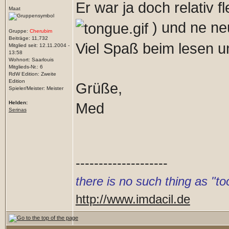
Er war ja doch relativ fl
Maat
) und ne neu
Gruppe:
Cherubim
Beiträge: 11,732
Viel Spaß beim lesen un
Mitglied seit: 12.11.2004 -
13:58
Wohnort: Saarlouis
Mitglieds-Nr.: 6
RdW Edition: Zweite
Edition
Grüße,
Spieler/Meister: Meister
Helden:
Med
Serinas
--------------------
there is no such thing as "
http://www.imdacil.de