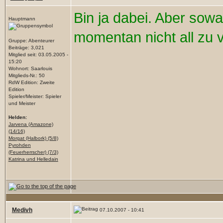
Bin ja dabei. Aber sowa
Hauptmann
momentan nicht all zu v
Gruppe: Abenteurer
Beiträge: 3,021
Mitglied seit: 03.05.2005 -
15:20
Wohnort: Saarlouis
Mitglieds-Nr.: 50
RdW Edition: Zweite
Edition
Spieler/Meister: Spieler
und Meister
Helden:
Jarvena (Amazone)
(14/16)
Morgat (Halbork) (5/8)
Pyrohden
(Feuerherrscher) (7/3)
Katrina und Helledain
Medivh
07.10.2007 - 10:41