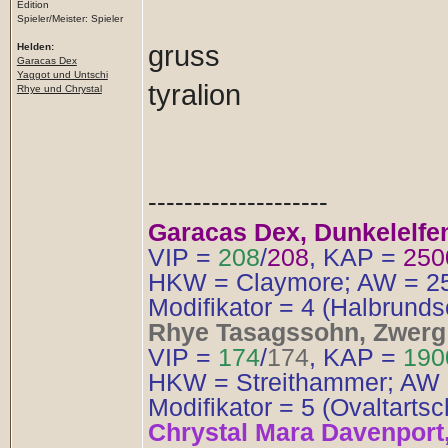
Edition
Spieler/Meister: Spieler
gruss
Helden:
Garacas Dex
Yaggot und Untschi
tyralion
Rhye und Chrystal
--------------------
Garacas Dex, Dunkelelfen
VIP =
208
/
208
, KAP =
250
HKW = Claymore; AW = 25,
Modifikator = 4 (Halbrund
Rhye Tasagssohn, Zwerg 
VIP =
174
/
174
, KAP =
190
HKW = Streithammer; AW 2
Modifikator = 5 (Ovaltartsc
Chrystal Mara Davenport, 