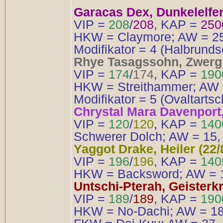
Garacas Dex, Dunkelelfen
VIP =
208
/
208
, KAP =
250
HKW = Claymore; AW = 25,
Modifikator = 4 (Halbrund
Rhye Tasagssohn, Zwerg 
VIP =
174
/
174
, KAP =
190
HKW = Streithammer; AW 2
Modifikator = 5 (Ovaltartsc
Chrystal Mara Davenport, 
VIP =
120
/
120
, KAP =
140
Schwerer Dolch; AW = 15, 
Yaggot Drake, Heiler (22/
VIP =
196
/
196
, KAP =
14
HKW = Backsword; AW = 16,
Untschi-Pterah, Geisterkri
VIP =
189
/
189
, KAP =
190
HKW = No-Dachi; AW = 18, 