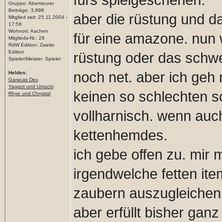
fürs spielgeschehen.
Gruppe: Abenteurer
Beiträge: 3,898
aber die rüstung und d
Mitglied seit: 25.11.2004 -
17:58
Wohnort: Aachen
für eine amazone. nun w
Mitglieds-Nr.: 29
RdW Edition: Zweite
Edition
rüstung oder das schwe
Spieler/Meister: Spieler
noch net. aber ich geh
Helden:
Garacas Dex
Yaggot und Untschi
keinen so schlechten sc
Rhye und Chrystal
vollharnisch. wenn auc
kettenhemdes.
ich gebe offen zu. mir 
irgendwelche fetten ite
zaubern auszugleichen.
aber erfüllt bisher gan