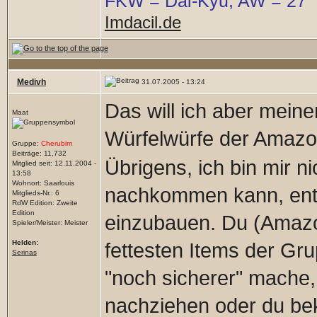
FKW = Dai-Kyu; AW = 27
Imdacil.de
Medivh
31.07.2005 - 13:24
Das will ich aber meine
Maat
Würfelwürfe der Amazo
Gruppe:
Cherubim
Beiträge: 11,732
Übrigens, ich bin mir n
Mitglied seit: 12.11.2004 -
13:58
Wohnort: Saarlouis
nachkommen kann, en
Mitglieds-Nr.: 6
RdW Edition: Zweite
Edition
einzubauen. Du (Amazo
Spieler/Meister: Meister
Helden:
fettesten Items der Gr
Serinas
"noch sicherer" mache
nachziehen oder du bek