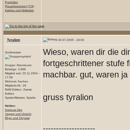
Pyrohden
(Feuerherrscher) (7/3)
Katrina und Helledain
Tyralion
30.07.2005 - 18:00
Wieso, waren dir die di
Großmeister
fortgeschrittener stufe 
Gruppe: Abenteurer
Beiträge: 3,898
machbar. gut, waren ja
Mitglied seit: 25.11.2004 -
17:58
Wohnort: Aachen
Mitglieds-Nr.: 29
RdW Edition: Zweite
Edition
gruss tyralion
Spieler/Meister: Spieler
Helden:
Garacas Dex
Yaggot und Untschi
Rhye und Chrystal
--------------------