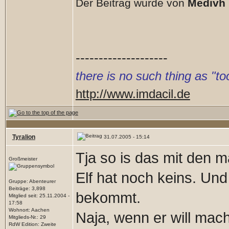
Der Beitrag wurde von
Medivh
--------------------
there is no such thing as "
http://www.imdacil.de
Tyralion
31.07.2005 - 15:14
Tja so is das mit den m
Großmeister
Elf hat noch keins. Und 
Gruppe: Abenteurer
Beiträge: 3,898
bekommt.
Mitglied seit: 25.11.2004 -
17:58
Wohnort: Aachen
Naja, wenn er will mach
Mitglieds-Nr.: 29
RdW Edition: Zweite