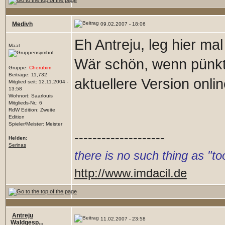
Medivh
09.02.2007 - 18:06
Eh Antreju, leg hier ma
Maat
Wär schön, wenn pünktl
Gruppe:
Cherubim
Beiträge: 11,732
aktuellere Version online
Mitglied seit: 12.11.2004 -
13:58
Wohnort: Saarlouis
Mitglieds-Nr.: 6
RdW Edition: Zweite
Edition
Spieler/Meister: Meister
--------------------
Helden:
Serinas
there is no such thing as "
http://www.imdacil.de
Antreju
11.02.2007 - 23:58
Waldgesp...