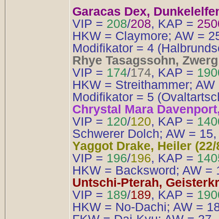
Garacas Dex, Dunkelelfen
VIP =
208
/
208
, KAP =
250
HKW = Claymore; AW = 25,
Modifikator = 4 (Halbrund
Rhye Tasagssohn, Zwerg 
VIP =
174
/
174
, KAP =
190
HKW = Streithammer; AW 2
Modifikator = 5 (Ovaltartsc
Chrystal Mara Davenport, 
VIP =
120
/
120
, KAP =
140
Schwerer Dolch; AW = 15, 
Yaggot Drake, Heiler (22/
VIP =
196
/
196
, KAP =
14
HKW = Backsword; AW = 16,
Untschi-Pterah, Geisterkri
VIP =
189
/
189
, KAP =
190
HKW = No-Dachi; AW = 18, 
FKW = Dai-Kyu; AW = 27