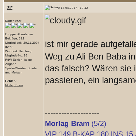
ZIF
13.04.2017 - 19:42
Kartenleser
Gruppe: Abenteurer
Beiträge: 682
ist mir gerade aufgefall
Mitglied seit: 20.11.2004 -
02:53
Wohnort: Hamburg
Weg zu Ali Ben Baba in
Mitglieds-Nr.: 19
RdW Edition: keine
Angabe
das falsch? Wären sie 
Spieler/Meister: Spieler
und Meister
passieren, ein langsame
Helden:
Morlag Bram
--------------------
Morlag Bram
(5/2)
VIP 149 B-KAP 180 INS 15 