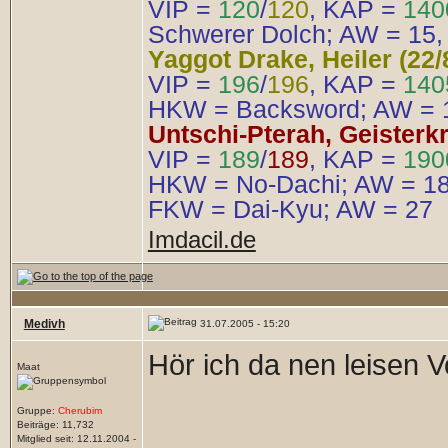
VIP =
120
/
120
, KAP =
140
Schwerer Dolch; AW = 15, 
Yaggot Drake, Heiler (22/
VIP =
196
/
196
, KAP =
14
HKW = Backsword; AW = 16,
Untschi-Pterah, Geisterkri
VIP =
189
/
189
, KAP =
190
HKW = No-Dachi; AW = 18, 
FKW = Dai-Kyu; AW = 27
Imdacil.de
Medivh
31.07.2005 - 15:20
Hör ich da nen leisen 
Maat
Gruppe:
Cherubim
Beiträge: 11,732
Mitglied seit: 12.11.2004 -