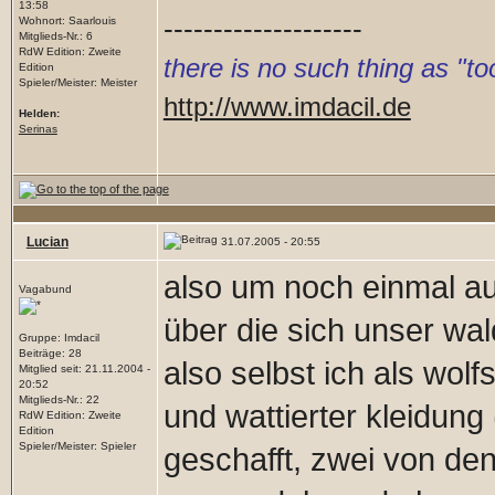
13:58
--------------------
Wohnort: Saarlouis
Mitglieds-Nr.: 6
RdW Edition: Zweite
there is no such thing as "
Edition
Spieler/Meister: Meister
http://www.imdacil.de
Helden:
Serinas
Lucian
31.07.2005 - 20:55
also um noch einmal a
Vagabund
über die sich unser wa
Gruppe: Imdacil
Beiträge: 28
also selbst ich als wolf
Mitglied seit: 21.11.2004 -
20:52
Mitglieds-Nr.: 22
und wattierter kleidung 
RdW Edition: Zweite
Edition
Spieler/Meister: Spieler
geschafft, zwei von de