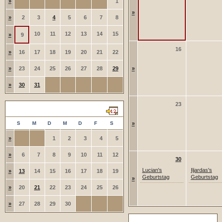
»
1
»
»
2
3
4
5
6
7
8
10
11
12
13
14
15
»
9
16
»
16
17
18
19
20
21
22
»
23
24
25
26
27
28
29
»
»
30
31
23
September 2026
S
M
D
M
D
F
S
»
»
1
2
3
4
5
»
6
7
8
9
10
11
12
30
Lucian's
Iljardas's
»
13
14
15
16
17
18
19
Geburtstag
Geburtstag
»
»
20
21
22
23
24
25
26
»
27
28
29
30