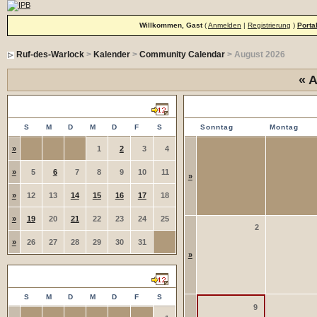
Willkommen, Gast
(
Anmelden
|
Registrierung
)
Porta
Ruf-des-Warlock
>
Kalender
>
Community Calendar
> August 2026
«
A
Juli 2026
Einträge in diesem Monat
S
M
D
M
D
F
S
Sonntag
Montag
»
1
2
3
4
»
5
6
7
8
9
10
11
»
»
12
13
14
15
16
17
18
»
19
20
21
22
23
24
25
2
»
26
27
28
29
30
31
»
August 2026
S
M
D
M
D
F
S
9