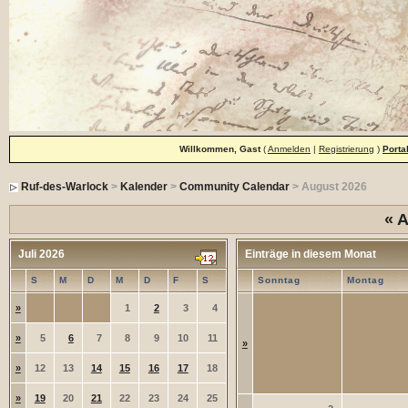
Willkommen, Gast
(
Anmelden
|
Registrierung
)
Porta
Ruf-des-Warlock
>
Kalender
>
Community Calendar
> August 2026
«
A
Juli 2026
Einträge in diesem Monat
S
M
D
M
D
F
S
Sonntag
Montag
»
1
2
3
4
»
5
6
7
8
9
10
11
»
»
12
13
14
15
16
17
18
»
19
20
21
22
23
24
25