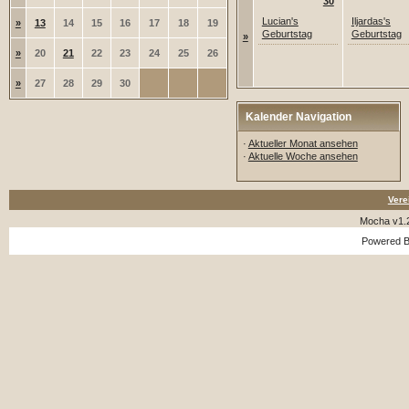
30
Lucian's
Iljardas's
»
13
14
15
16
17
18
19
Geburtstag
Geburtstag
»
»
20
21
22
23
24
25
26
»
27
28
29
30
Kalender Navigation
·
Aktueller Monat ansehen
·
Aktuelle Woche ansehen
Vere
Mocha v1.
Powered 