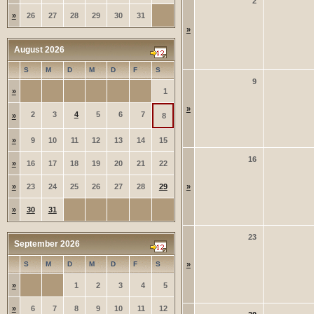
2
»
26
27
28
29
30
31
»
August 2026
S
M
D
M
D
F
S
9
»
1
»
2
3
4
5
6
7
»
8
»
9
10
11
12
13
14
15
16
»
16
17
18
19
20
21
22
»
23
24
25
26
27
28
29
»
»
30
31
23
September 2026
S
M
D
M
D
F
S
»
»
1
2
3
4
5
»
6
7
8
9
10
11
12