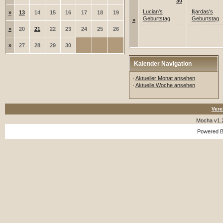
30
Lucian's
Iljardas's
»
13
14
15
16
17
18
19
Geburtstag
Geburtstag
»
»
20
21
22
23
24
25
26
»
27
28
29
30
Kalender Navigation
·
Aktueller Monat ansehen
·
Aktuelle Woche ansehen
Vere
Mocha v1.
Powered 