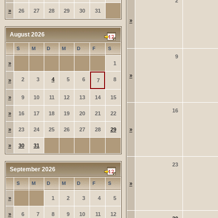
2
»
26
27
28
29
30
31
»
August 2026
S
M
D
M
D
F
S
9
»
1
»
2
3
4
5
6
8
»
7
»
9
10
11
12
13
14
15
16
»
16
17
18
19
20
21
22
»
23
24
25
26
27
28
29
»
»
30
31
23
September 2026
S
M
D
M
D
F
S
»
»
1
2
3
4
5
»
6
7
8
9
10
11
12