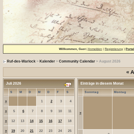
Willkommen, Gast
(
Anmelden
|
Registrierung
)
Porta
Ruf-des-Warlock
>
Kalender
>
Community Calendar
> August 2026
«
A
Juli 2026
Einträge in diesem Monat
S
M
D
M
D
F
S
Sonntag
Montag
»
1
2
3
4
»
5
6
7
8
9
10
11
»
»
12
13
14
15
16
17
18
»
19
20
21
22
23
24
25