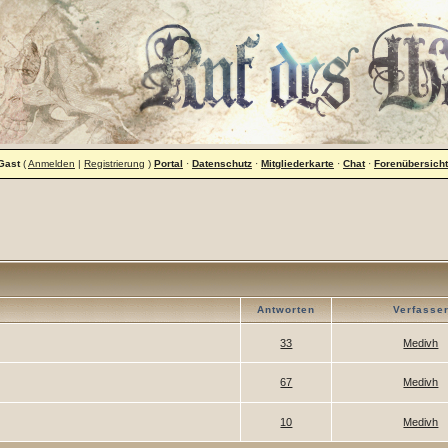
Gast
(
Anmelden
|
Registrierung
)
Portal
·
Datenschutz
·
Mitgliederkarte
·
Chat
·
Forenübersicht
Antworten
Verfasse
33
Medivh
67
Medivh
10
Medivh