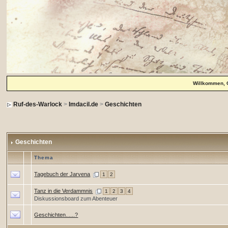
Willkommen, 
Ruf-des-Warlock
>
Imdacil.de
>
Geschichten
Geschichten
Thema
Tagebuch der Jarvena
1
2
Tanz in die Verdammnis
1
2
3
4
Diskussionsboard zum Abenteuer
Geschichten......?