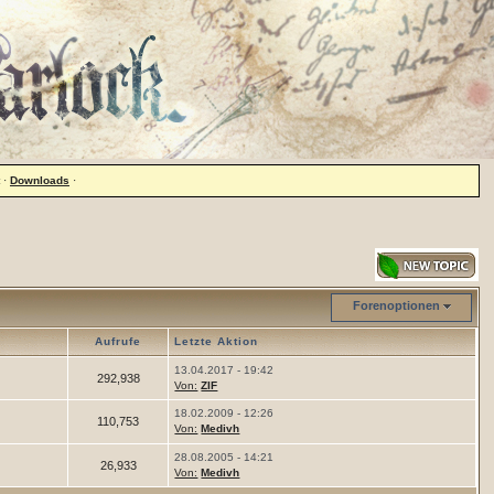
·
Downloads
·
Forenoptionen
r
Aufrufe
Letzte Aktion
13.04.2017 - 19:42
292,938
Von:
ZIF
18.02.2009 - 12:26
110,753
Von:
Medivh
28.08.2005 - 14:21
26,933
Von:
Medivh