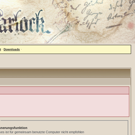
t
·
Downloads
·
nnerungsfunktion
ses ist für gemeinsam benutzte Computer nicht empfohlen