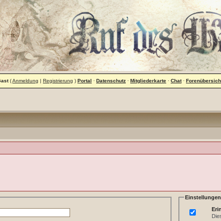
Gast
(
Anmeldung
|
Registrierung
)
Portal
·
Datenschutz
·
Mitgliederkarte
·
Chat
·
Forenübersich
Einstellungen
Eri
Die