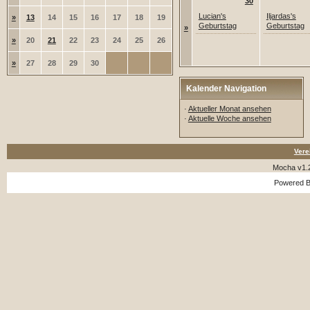
30
Lucian's
Iljardas's
»
13
14
15
16
17
18
19
Geburtstag
Geburtstag
»
»
20
21
22
23
24
25
26
»
27
28
29
30
Kalender Navigation
·
Aktueller Monat ansehen
·
Aktuelle Woche ansehen
Vere
Mocha v1.
Powered 