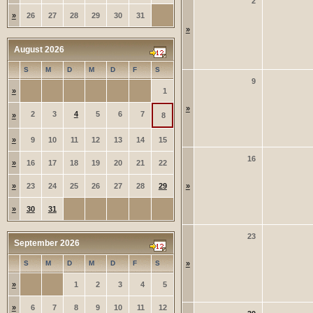
2
»
26
27
28
29
30
31
»
August 2026
S
M
D
M
D
F
S
9
»
1
»
2
3
4
5
6
7
»
8
»
9
10
11
12
13
14
15
16
»
16
17
18
19
20
21
22
»
23
24
25
26
27
28
29
»
»
30
31
23
September 2026
S
M
D
M
D
F
S
»
»
1
2
3
4
5
»
6
7
8
9
10
11
12