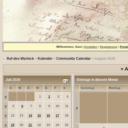
Willkommen, Gast
(
Anmelden
|
Registrierung
)
Porta
Ruf-des-Warlock
>
Kalender
>
Community Calendar
> August 2026
«
A
Juli 2026
Einträge in diesem Monat
S
M
D
M
D
F
S
Sonntag
Montag
»
1
2
3
4
»
5
6
7
8
9
10
11
»
»
12
13
14
15
16
17
18
»
19
20
21
22
23
24
25