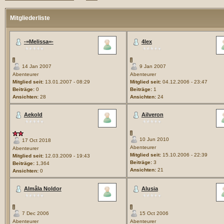
Mitgliederliste
-=Melissa=-
4lex
14 Jan 2007
9 Jan 2007
Abenteurer
Abenteurer
Mitglied seit:
13.01.2007 - 08:29
Mitglied seit:
04.12.2006 - 23:47
Beiträge:
0
Beiträge:
1
Ansichten:
28
Ansichten:
24
Aekold
Ailveron
10 Jun 2010
17 Oct 2018
Abenteurer
Abenteurer
Mitglied seit:
15.10.2006 - 22:39
Mitglied seit:
12.03.2009 - 19:43
Beiträge:
3
Beiträge:
1,364
Ansichten:
21
Ansichten:
0
Almâla Noldor
Alusia
7 Dec 2006
15 Oct 2006
Abenteurer
Abenteurer