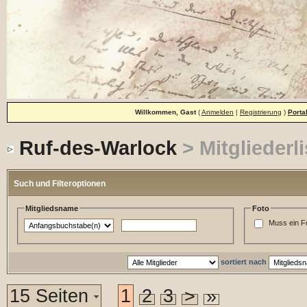
Willkommen, Gast
(
Anmelden
|
Registrierung
)
Porta
Ruf-des-Warlock
> Mitgliederli
Such und Filteroptionen
Mitgliedsname
Foto
Muss ein F
sortiert nach
15 Seiten
1
2
3
>
»