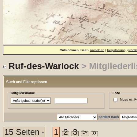
Willkommen, Gast
(
Anmelden
|
Registrierung
)
Porta
Ruf-des-Warlock
> Mitgliederli
Such und Filteroptionen
Mitgliedsname
Foto
Muss ein F
sortiert nach
15 Seiten
1
2
3
>
»