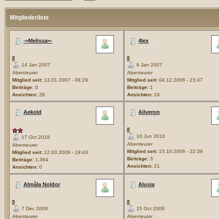
Mitgliederliste
-=Melissa=-
4lex
14 Jan 2007
9 Jan 2007
Abenteurer
Abenteurer
Mitglied seit:
13.01.2007 - 08:29
Mitglied seit:
04.12.2006 - 23:47
Beiträge:
0
Beiträge:
1
Ansichten:
28
Ansichten:
24
Aekold
Ailveron
10 Jun 2010
17 Oct 2018
Abenteurer
Abenteurer
Mitglied seit:
15.10.2006 - 22:39
Mitglied seit:
12.03.2009 - 19:43
Beiträge:
3
Beiträge:
1,364
Ansichten:
21
Ansichten:
0
Almâla Noldor
Alusia
7 Dec 2006
15 Oct 2006
Abenteurer
Abenteurer