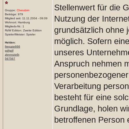
Stellenwert für die
Gruppe:
Cherubim
Beiträge: 979
Nutzung der Interne
Mitglied seit: 11.11.2004 - 09:09
Wohnort: Hamburg
Mitglieds-Nr.: 1
grundsätzlich ohne
RdW Edition: Zweite Edition
Spieler/Meister: Spieler
möglich. Sofern ein
Helden:
firegate666
unseres Unternehmen
gdfgdf
zknnnzio6t
567567
Anspruch nehmen mö
personenbezogener D
Verarbeitung person
besteht für eine sol
Grundlage, holen wir
betroffenen Person e