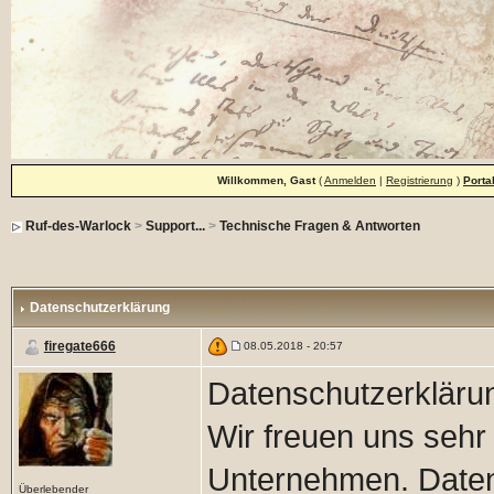
Willkommen, Gast
(
Anmelden
|
Registrierung
)
Porta
Ruf-des-Warlock
>
Support...
>
Technische Fragen & Antworten
Datenschutzerklärung
firegate666
08.05.2018 - 20:57
Datenschutzerkläru
Wir freuen uns sehr
Unternehmen. Daten
Überlebender