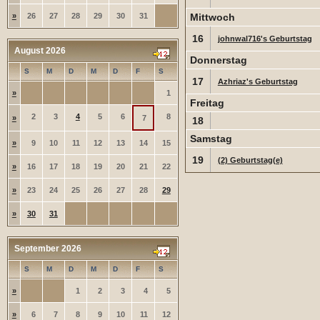
»
26
27
28
29
30
31
Mittwoch
16
johnwal716's Geburtstag
August 2026
Donnerstag
S
M
D
M
D
F
S
17
Azhriaz's Geburtstag
»
1
Freitag
2
3
4
5
6
8
»
7
18
Samstag
»
9
10
11
12
13
14
15
19
(2) Geburtstag(e)
»
16
17
18
19
20
21
22
»
23
24
25
26
27
28
29
»
30
31
September 2026
S
M
D
M
D
F
S
»
1
2
3
4
5
»
6
7
8
9
10
11
12