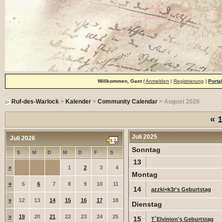
Willkommen, Gast
(
Anmelden
|
Registrierung
)
Porta
Ruf-des-Warlock
>
Kalender
>
Community Calendar
> August 2026
«
1
Juli 2025
Juli 2026
Sonntag
S
M
D
M
D
F
S
13
»
1
2
3
4
Montag
»
5
6
7
8
9
10
11
14
azzki<k3r's Geburtstag
»
12
13
14
15
16
17
18
Dienstag
»
19
20
21
22
23
24
25
15
T`Elvinion's Geburtstag