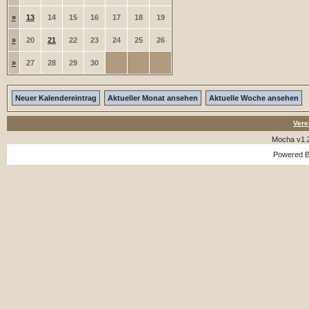
»
13
14
15
16
17
18
19
»
20
21
22
23
24
25
26
»
27
28
29
30
Neuer Kalendereintrag
Aktueller Monat ansehen
Aktuelle Woche ansehen
Vere
Mocha v1.
Powered 