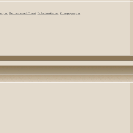
pagne
,
Heroas apud Rheni
,
Schattenkinder
,
Pruegelgruppe