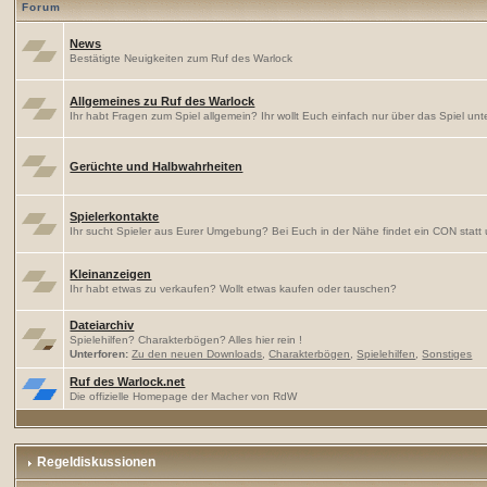
Forum
News
Bestätigte Neuigkeiten zum Ruf des Warlock
Allgemeines zu Ruf des Warlock
Ihr habt Fragen zum Spiel allgemein? Ihr wollt Euch einfach nur über das Spiel unte
Gerüchte und Halbwahrheiten
Spielerkontakte
Ihr sucht Spieler aus Eurer Umgebung? Bei Euch in der Nähe findet ein CON statt
Kleinanzeigen
Ihr habt etwas zu verkaufen? Wollt etwas kaufen oder tauschen?
Dateiarchiv
Spielehilfen? Charakterbögen? Alles hier rein !
Unterforen:
Zu den neuen Downloads
,
Charakterbögen
,
Spielehilfen
,
Sonstiges
Ruf des Warlock.net
Die offizielle Homepage der Macher von RdW
Regeldiskussionen