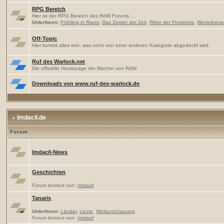
RPG Bereich
Hier ist der RPG Bereich des RdW Forums.....
Unterforen:
Frühling in Ravor
,
Das Zepter der Zeit
,
Ritter der Finsternis
,
Winterkam
Off-Topic
Hier kommt alles rein, was nicht von einer anderen Kategorie abgedeckt wird.
Ruf des Warlock.net
Die offizielle Homepage der Macher von RdW
Downloads von www.ruf-des-warlock.de
Imdacil.de
Forum
Imdacil-News
Geschichten
Forum betreut von:
Imdacil
Tanaris
Unterforen:
Länder
,
Leute
,
Weltanschauung
Forum betreut von:
Imdacil