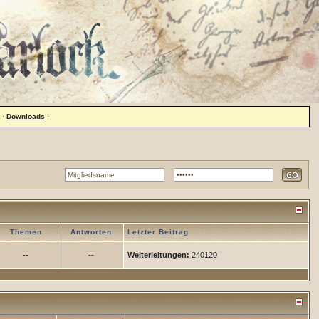
·
Downloads
·
Themen
Antworten
Letzter Beitrag
--
--
Weiterleitungen:
240120