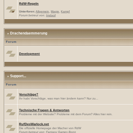
RdW-Regeln
Unterforen:
Allgemein
,
Magie
,
Kampf
Forum betreut von:
Imdacil
Drachendaemmerung
Forum
Development
Support...
Forum
Vorschläge?
Ihr habt Vorschläge, was man hier ändern kann? Nur zu...
Technische Fragen & Antworten
Probleme mit der Website? Probleme mit dem Forum? Alles hier rein.
RufDesWarlock.net
Die offizielle Homepage der Macher von RdW
Forum betreut von:
Fantasy Games Bonn