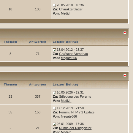
26.05.2010 - 10:36
18
130
Zu:
Charakterblätter
Von:
Medivh
Themen
Antworten
Letzter Beitrag
13.04.2012 - 23:37
8
71
Zu:
Grafische Vorschau
Von:
firegate666
Themen
Antworten
Letzter Beitrag
16.05.2026 - 19:31
23
337
Zu:
Stillegung des Forums
Von:
Medivh
17.12.2019 - 21:50
35
156
Zu:
Forum / PHP 7.2 Update
Von:
firegate666
26.01.2009 - 17:36
2
21
Zu:
Runde der Ringgeister
Von:
Medivh