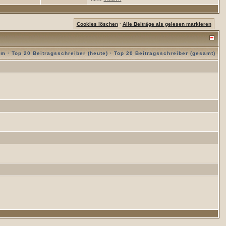
Cookies löschen
·
Alle Beiträge als gelesen markieren
am
·
Top 20 Beitragsschreiber (heute)
·
Top 20 Beitragsschreiber (gesamt)