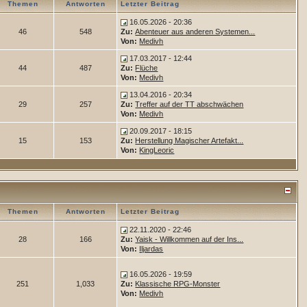
Themen
Antworten
Letzter Beitrag
16.05.2026 - 20:36
46
548
Zu:
Abenteuer aus anderen Systemen...
Von:
Medivh
17.03.2017 - 12:44
44
487
Zu:
Flüche
Von:
Medivh
13.04.2016 - 20:34
29
257
Zu:
Treffer auf der TT abschwächen
Von:
Medivh
20.09.2017 - 18:15
15
153
Zu:
Herstellung Magischer Artefakt...
Von:
KingLeoric
Themen
Antworten
Letzter Beitrag
22.11.2020 - 22:46
28
166
Zu:
Yaisk - Willkommen auf der Ins...
Von:
Iljardas
16.05.2026 - 19:59
251
1,033
Zu:
Klassische RPG-Monster
Von:
Medivh