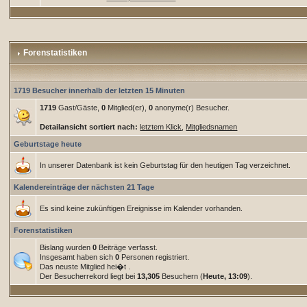
Forenstatistiken
1719 Besucher innerhalb der letzten 15 Minuten
1719
Gast/Gäste,
0
Mitglied(er),
0
anonyme(r) Besucher.
Detailansicht sortiert nach:
letztem Klick
,
Mitgliedsnamen
Geburtstage heute
In unserer Datenbank ist kein Geburtstag für den heutigen Tag verzeichnet.
Kalendereinträge der nächsten 21 Tage
Es sind keine zukünftigen Ereignisse im Kalender vorhanden.
Forenstatistiken
Bislang wurden
0
Beiträge verfasst.
Insgesamt haben sich
0
Personen registriert.
Das neuste Mitglied hei�t
.
Der Besucherrekord liegt bei
13,305
Besuchern (
Heute, 13:09
).