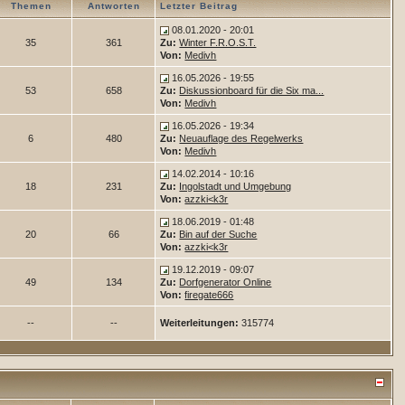
Themen
Antworten
Letzter Beitrag
08.01.2020 - 20:01
35
361
Zu:
Winter F.R.O.S.T.
Von:
Medivh
16.05.2026 - 19:55
53
658
Zu:
Diskussionboard für die Six ma...
Von:
Medivh
16.05.2026 - 19:34
6
480
Zu:
Neuauflage des Regelwerks
Von:
Medivh
14.02.2014 - 10:16
18
231
Zu:
Ingolstadt und Umgebung
Von:
azzki<k3r
18.06.2019 - 01:48
20
66
Zu:
Bin auf der Suche
Von:
azzki<k3r
19.12.2019 - 09:07
49
134
Zu:
Dorfgenerator Online
Von:
firegate666
--
--
Weiterleitungen:
315774