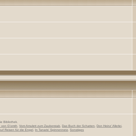
e Bibliothek.
e von G'omth
,
Vom Amulett zum Zauberstab
,
Das Buch der Schatten
,
Don Heinz' Allerlei
,
Auf Reisen für die Engel
,
In Tanaris' Spinnennetz
,
Sonstiges