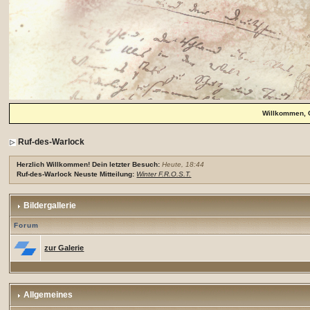
Willkommen, 
Ruf-des-Warlock
Herzlich Willkommen! Dein letzter Besuch:
Heute, 18:44
Ruf-des-Warlock Neuste Mitteilung:
Winter F.R.O.S.T.
Bildergallerie
Forum
zur Galerie
Allgemeines