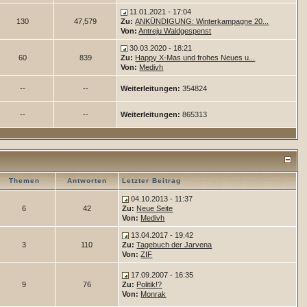
11.01.2021 - 17:04
130
47,579
Zu:
ANKÜNDIGUNG: Winterkampagne 20...
Von:
Antreju Waldgespenst
30.03.2020 - 18:21
60
839
Zu:
Happy X-Mas und frohes Neues u...
Von:
Medivh
--
--
Weiterleitungen:
354824
--
--
Weiterleitungen:
865313
Themen
Antworten
Letzter Beitrag
04.10.2013 - 11:37
6
42
Zu:
Neue Seite
Von:
Medivh
13.04.2017 - 19:42
3
110
Zu:
Tagebuch der Jarvena
Von:
ZIF
17.09.2007 - 16:35
9
76
Zu:
Politik!?
Von:
Monrak