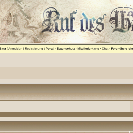
Gast
(
Anmelden
|
Registrierung
)
Portal
·
Datenschutz
·
Mitgliederkarte
·
Chat
·
Forenübersicht