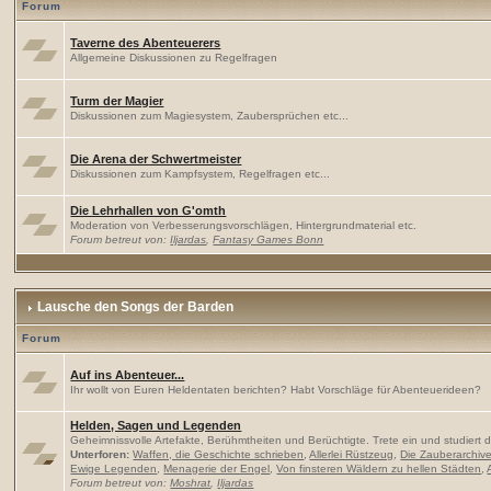
Forum
Taverne des Abenteuerers
Allgemeine Diskussionen zu Regelfragen
Turm der Magier
Diskussionen zum Magiesystem, Zaubersprüchen etc...
Die Arena der Schwertmeister
Diskussionen zum Kampfsystem, Regelfragen etc...
Die Lehrhallen von G'omth
Moderation von Verbesserungsvorschlägen, Hintergrundmaterial etc.
Forum betreut von:
Iljardas
,
Fantasy Games Bonn
Lausche den Songs der Barden
Forum
Auf ins Abenteuer...
Ihr wollt von Euren Heldentaten berichten? Habt Vorschläge für Abenteuerideen?
Helden, Sagen und Legenden
Geheimnissvolle Artefakte, Berühmtheiten und Berüchtigte. Trete ein und studiert di
Unterforen:
Waffen, die Geschichte schrieben
,
Allerlei Rüstzeug
,
Die Zauberarchiv
Ewige Legenden
,
Menagerie der Engel
,
Von finsteren Wäldern zu hellen Städten
,
Forum betreut von:
Moshrat
,
Iljardas