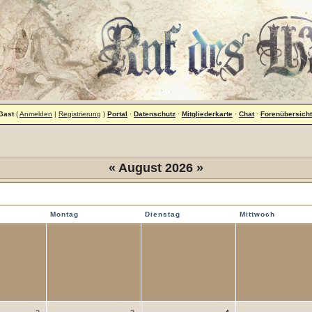
Gast
(
Anmelden
|
Registrierung
)
Portal
·
Datenschutz
·
Mitgliederkarte
·
Chat
·
Forenübersicht
«
August 2026
»
iesem Monat
Montag
Dienstag
Mittwoch