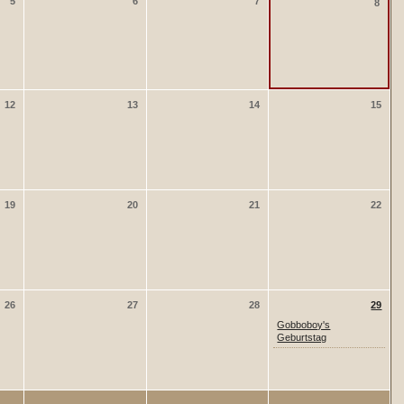
5
6
7
8
12
13
14
15
19
20
21
22
26
27
28
29
Gobboboy's
Geburtstag