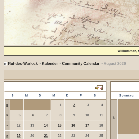
Willkommen, 
Ruf-des-Warlock
>
Kalender
>
Community Calendar
> August 2026
Juli 2026
Einträge in d
S
M
D
M
D
F
S
Sonntag
»
1
2
3
4
»
5
6
7
8
9
10
11
»
»
12
13
14
15
16
17
18
»
19
20
21
22
23
24
25