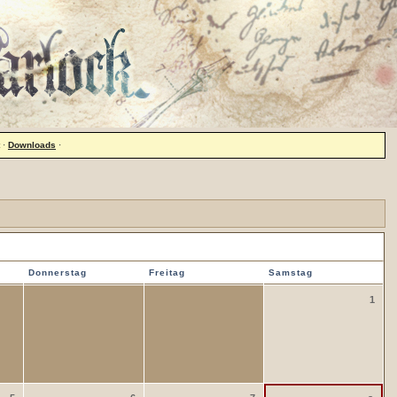
·
Downloads
·
Donnerstag
Freitag
Samstag
1