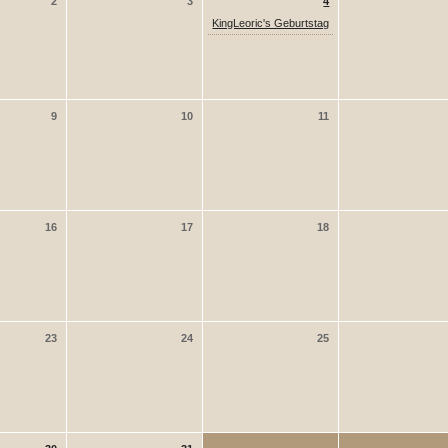
2
3
4
KingLeoric's Geburtstag
9
10
11
16
17
18
23
24
25