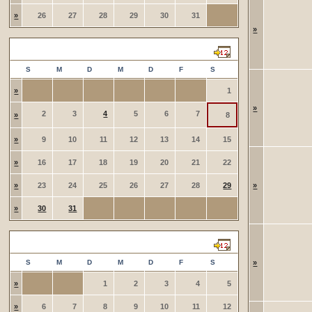
»
26
27
28
29
30
31
»
August 2026
S
M
D
M
D
F
S
»
1
»
2
3
4
5
6
7
»
8
»
9
10
11
12
13
14
15
»
16
17
18
19
20
21
22
»
23
24
25
26
27
28
29
»
»
30
31
September 2026
S
M
D
M
D
F
S
»
»
1
2
3
4
5
»
6
7
8
9
10
11
12