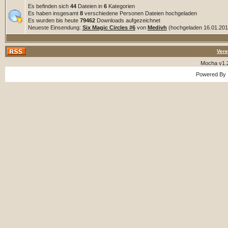
Es befinden sich
44
Dateien in
6
Kategorien
Es haben insgesamt
8
verschiedene Personen Dateien hochgeladen
Es wurden bis heute
79462
Downloads aufgezeichnet
Neueste Einsendung:
Six Magic Circles #6
von
Medivh
(hochgeladen 16.01.2018
Vere
Mocha v1.
Powered By