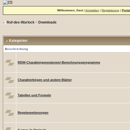
Willkommen, Gast
(
Anmelden
|
Registrierung
)
Porta
Ruf-des-Warlock
>
Downloads
Kategorien
Beschreibung
RDW-Charaktergeneratoren/-Berechnungsprogramme
Charakterbögen und andere Blätter
Tabellen und Formeln
Regelerweiterungen