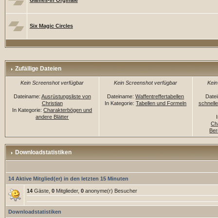
Games-In Orginale
Six Magic Circles
Zufällige Dateien
Kein Screenshot verfügbar
Kein Screenshot verfügbar
Kein
Dateiname:
Ausrüstungsliste von
Dateiname:
Waffentreffertabellen
Date
Christian
In Kategorie:
Tabellen und Formeln
schnell
In Kategorie:
Charakterbögen und
andere Blätter
Ch
Be
Downloadstatistiken
14 Aktive Mitglied(er) in den letzten 15 Minuten
14
Gäste,
0
Mitglieder,
0
anonyme(r) Besucher
Downloadstatistiken