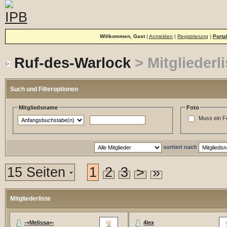
Willkommen, Gast
(
Anmelden
|
Registrierung
)
Porta
Ruf-des-Warlock
> Mitgliederli
Such und Filteroptionen
Mitgliedsname
Foto
Muss ein F
sortiert nach
15 Seiten
1
2
3
>
»
Mitgliederliste
-=Melissa=-
4lex