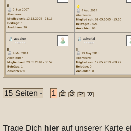
5 Sep 2007
4 Aug 2024
Abenteurer
Abenteurer
Mitglied seit:
13.12.2005 - 23:16
Mitglied seit:
03.05.2005 - 15:20
Beiträge:
1
Beiträge:
3,021
Ansichten:
36
Ansichten:
68
asgalon
ashurial
4 Mar 2014
19 May 2013
Abenteurer
Abenteurer
Mitglied seit:
23.05.2010 - 08:57
Mitglied seit:
19.05.2013 - 09:29
Beiträge:
1
Beiträge:
0
Ansichten:
0
Ansichten:
0
15 Seiten
1
2
3
>
»
Trage Dich
hier
auf unserer Karte e