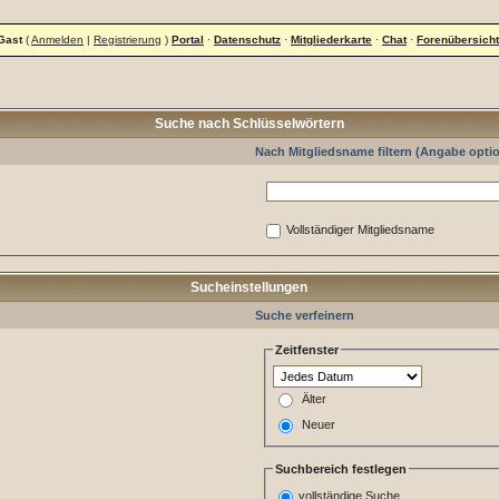
Gast
(
Anmelden
|
Registrierung
)
Portal
·
Datenschutz
·
Mitgliederkarte
·
Chat
·
Forenübersicht
Suche nach Schlüsselwörtern
Nach Mitgliedsname filtern (Angabe optio
Vollständiger Mitgliedsname
Sucheinstellungen
Suche verfeinern
Zeitfenster
Älter
Neuer
Suchbereich festlegen
vollständige Suche