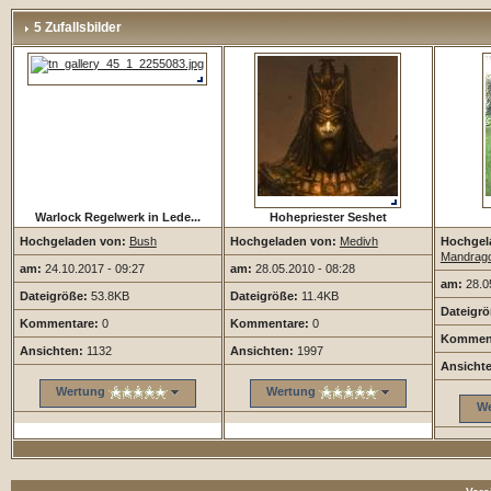
5 Zufallsbilder
Warlock Regelwerk in Lede...
Hohepriester Seshet
Hochgeladen von:
Bush
Hochgeladen von:
Medivh
Hochgel
Mandrag
am:
24.10.2017 - 09:27
am:
28.05.2010 - 08:28
am:
28.05
Dateigröße:
53.8KB
Dateigröße:
11.4KB
Dateigrö
Kommentare:
0
Kommentare:
0
Komment
Ansichten:
1132
Ansichten:
1997
Ansicht
Wertung
Wertung
We