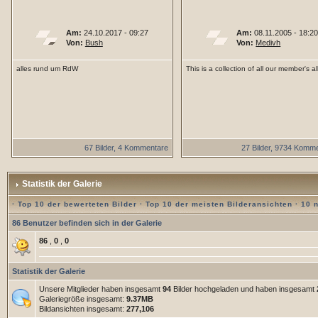
Am:
24.10.2017 - 09:27
Am:
08.11.2005 - 18:2
Von:
Bush
Von:
Medivh
alles rund um RdW
This is a collection of all our member's 
67 Bilder, 4 Kommentare
27 Bilder, 9734 Komm
Statistik der Galerie
·
Top 10 der bewerteten Bilder
·
Top 10 der meisten Bilderansichten
·
10 
86 Benutzer befinden sich in der Galerie
86
,
0
,
0
Statistik der Galerie
Unsere Mitglieder haben insgesamt
94
Bilder hochgeladen und haben insgesamt
Galeriegröße insgesamt:
9.37MB
Bildansichten insgesamt:
277,106