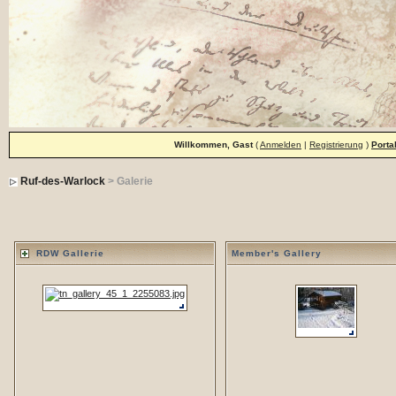
Willkommen, Gast
(
Anmelden
|
Registrierung
)
Porta
Ruf-des-Warlock
> Galerie
RDW Gallerie
Member's Gallery