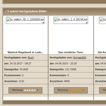
5 zuletzt hochgeladene Bilder
Warlock Regelwerk in Lede...
Das nördliche Tinor
Die Ka
Hochgeladen von:
Bush
Hochgeladen von:
firegate666
Hochgel
am:
24.10.2017 - 09:27
am:
04.06.2010 - 10:28
am:
04.06
Dateigröße:
53.8KB
Dateigröße:
121.76KB
Dateigrö
Kommentare:
0
Kommentare:
0
Komment
Ansichten:
1132
Ansichten:
6855
Ansicht
Wertung
Wertung
We